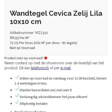
Wandtegel Cevica Zelij Lila
10x10 cm
Artikelnummer: MZ1310
Per M²
88,95
Per Doos (
0.81
M² per doos - 81 tegels)
72,05
Niet op Voorraad
Product niet op voorraad?
Neem contact op met de showroom over de levertijd van het
product. Dit kan
telefonisch
of per
e-mail
.
Indien op voorraad en vandaag voor 11:00 besteld,
binnen
1-3 werkdagen in huis
Klanten
beoordelen
ons met een
9
Deskungdig advies
Wanneer het jouw uitkomt
Altijd
veilig betalen