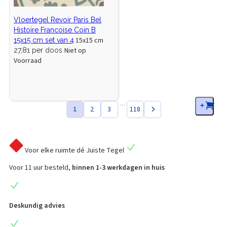
Vloertegel Revoir Paris Bel
Histoire Francoise Coin B
15x15 cm
15x15 cm set van 4
Niet op
27,81 per doos
Voorraad
1
2
3
118
Voor elke ruimte
dé Juiste Tegel
Voor 11 uur besteld,
binnen 1-3 werkdagen in huis
Deskundig advies