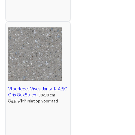
Vloertegel Vives Janty-R AB|C
80x80 cm
Gris 80x80 cm
Niet op Voorraad
89,95/M²