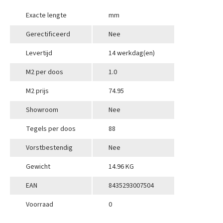
Exacte lengte
mm
Gerectificeerd
Nee
Levertijd
14 werkdag(en)
M2 per doos
1.0
M2 prijs
74.95
Showroom
Nee
Tegels per doos
88
Vorstbestendig
Nee
Gewicht
14.96 KG
EAN
8435293007504
Voorraad
0