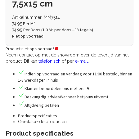
7,5x15 cm
Artikelnummer: MM7514
Per M²
74,95
Per Doos (
1.0
M² per doos - 88 tegels)
74,95
Niet op Voorraad
Product niet op voorraad?
Neem contact op met de showroom over de levertijd van het
product. Dit kan
telefonisch
of per
e-mail
.
Indien op voorraad en vandaag voor 11:00 besteld,
binnen
1-3 werkdagen in huis
Klanten
beoordelen
ons met een
9
Deskungdig advies
Wanneer het jouw uitkomt
Altijd
veilig betalen
Productspecificaties
Gerelateerde producten
Product specificaties