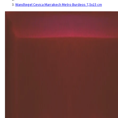
Wandtegel Cevica Marrakech Metro Burdeos 7,5x15 cm