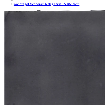
Wandtegel Alcoceram Malaga Gris T5 10x10 cm