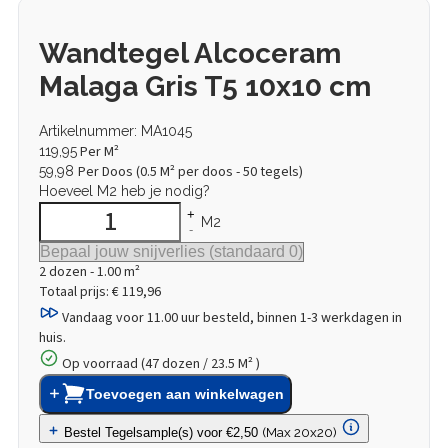
Wandtegel Alcoceram
Malaga Gris T5 10x10 cm
Artikelnummer: MA1045
Per M²
119,95
Per Doos (
0.5
M² per doos - 50 tegels)
59,98
Hoeveel M2 heb je nodig?
+
M2
-
2
dozen
-
1.00
m²
Totaal prijs:
€ 119,96
Vandaag voor 11.00 uur besteld,
binnen 1-3 werkdagen in
huis.
Op voorraad (47 dozen / 23.5 M² )
Toevoegen aan winkelwagen
(Max 20x20)
Bestel Tegelsample(s) voor €2,50