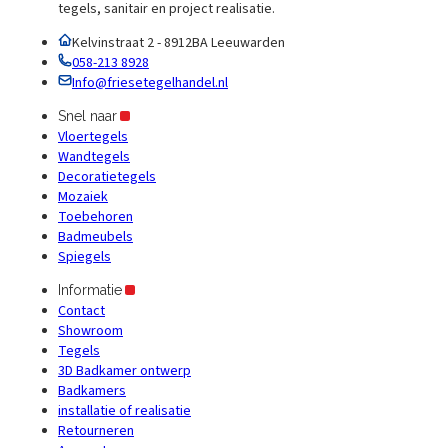
tegels, sanitair en project realisatie.
Kelvinstraat 2 - 8912BA Leeuwarden
058-213 8928
Info@friesetegelhandel.nl
Snel naar
Vloertegels
Wandtegels
Decoratietegels
Mozaiek
Toebehoren
Badmeubels
Spiegels
Informatie
Contact
Showroom
Tegels
3D Badkamer ontwerp
Badkamers
installatie of realisatie
Retourneren