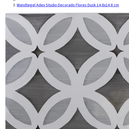
Wandtegel Adex Studio Decorado Flores Dusk 14,8x14,8 cm