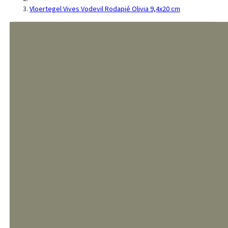
Vloertegel Vives Vodevil Rodapié Olivia 9,4x20 cm