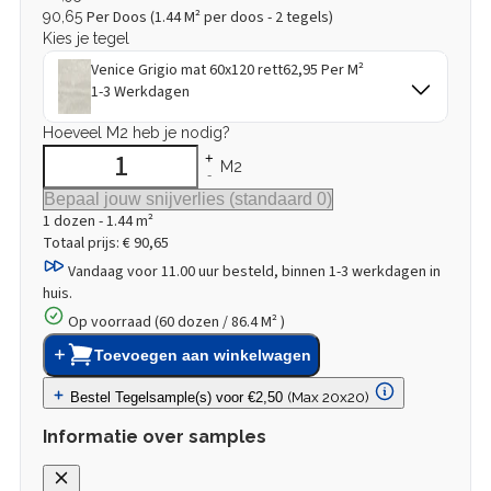
Per Doos (
1.44
M² per doos - 2 tegels)
90,65
Kies je tegel
Venice Grigio mat 60x120 rett
62,95 Per M²
1-3 Werkdagen
Hoeveel M2 heb je nodig?
+
M2
-
1
dozen
-
1.44
m²
Totaal prijs:
€ 90,65
Vandaag voor 11.00 uur besteld,
binnen 1-3 werkdagen in
huis.
Op voorraad (60 dozen / 86.4 M² )
Toevoegen aan winkelwagen
(Max 20x20)
Bestel Tegelsample(s) voor €2,50
Informatie over samples