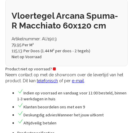
Vloertegel Arcana Spuma-
R Macchiato 60x120 cm
Artikelnummer: AU1903
Per M²
79,95
Per Doos (
1.44
M² per doos - 2 tegels)
115,13
Niet op Voorraad
Product niet op voorraad?
Neem contact op met de showroom over de levertijd van het
product. Dit kan
telefonisch
of per
e-mail
.
Indien op voorraad en vandaag voor 11:00 besteld,
binnen
1-3 werkdagen in huis
Klanten
beoordelen
ons met een
9
Deskungdig advies
Wanneer het jouw uitkomt
Altijd
veilig betalen