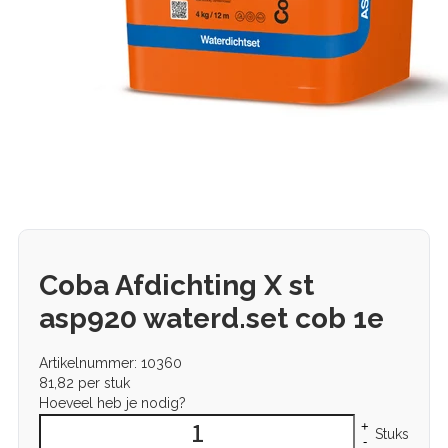
Coba Afdichting X st
asp920 waterd.set cob 1e
Artikelnummer: 10360
81,82
per stuk
Hoeveel heb je nodig?
+
Stuks
-