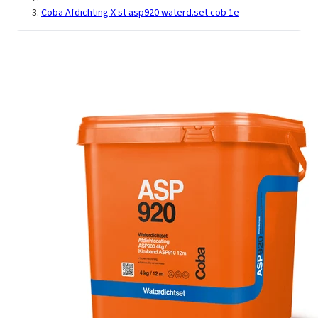
Coba Afdichting X st asp920 waterd.set cob 1e