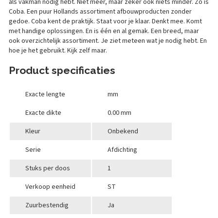
als vakman nodig hebt. Niet meer, maar zeker ook niets minder. Zo is
Coba. Een puur Hollands assortiment afbouwproducten zonder
gedoe. Coba kent de praktijk. Staat voor je klaar. Denkt mee. Komt
met handige oplossingen. En is één en al gemak. Een breed, maar
ook overzichtelijk assortiment. Je ziet meteen wat je nodig hebt. En
hoe je het gebruikt. Kijk zelf maar.
Product specificaties
Exacte lengte
mm
Exacte dikte
0.00 mm
Kleur
Onbekend
Serie
Afdichting
Stuks per doos
1
Verkoop eenheid
ST
Zuurbestendig
Ja