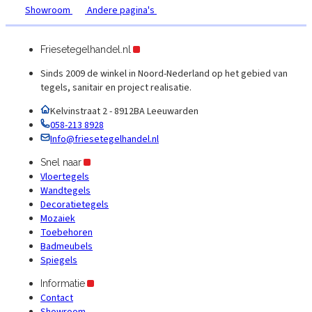
Showroom
Andere pagina's
Friesetegelhandel.nl
Sinds 2009 de winkel in Noord-Nederland op het gebied van
tegels, sanitair en project realisatie.
Kelvinstraat 2 - 8912BA Leeuwarden
058-213 8928
Info@friesetegelhandel.nl
Snel naar
Vloertegels
Wandtegels
Decoratietegels
Mozaiek
Toebehoren
Badmeubels
Spiegels
Informatie
Contact
Showroom